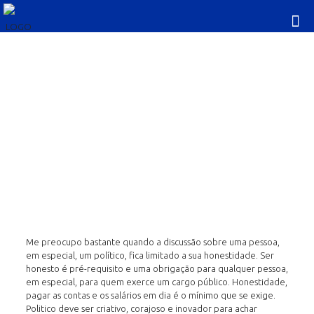
HONESTIDADE É O
MÍNIMO QUE SE EXIGE,
DEFENDE O VEREADOR
RODRIGO COELHO
Me preocupo bastante quando a discussão sobre uma pessoa,
em especial, um político, fica limitado a sua honestidade. Ser
honesto é pré-requisito e uma obrigação para qualquer pessoa,
em especial, para quem exerce um cargo público. Honestidade,
pagar as contas e os salários em dia é o mínimo que se exige.
Politico deve ser criativo, corajoso e inovador para achar