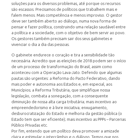
soluções para os diversos problemas, até porque os recursos
são escassos. Precisamos de políticos que trabalhem mais e
falem menos. Mais competência e menos improviso. O gestor
deve ser também aberto ao diálogo, numa nova forma de
pensar e fazer política, construindo uma relação saudável entre
a política e a sociedade, com o objetivo de bem servir ao povo.
Os gestores também precisam sair dos seus gabinetes e
vivenciar o dia a dia das pessoas.
O gabinete endurece o coração e tira a sensibilidade tão
necessária. Acredito que as eleições de 2018 podem ser o início
de um processo de transformação do Brasil, assim como
aconteceu com a Operação Lava-Jato. Defendo que algumas
pautas são urgentes: a Reforma do Pacto Federativo, dando
mais poder e autonomia aos Estados e, em especial, aos
Municípios; a Reforma Tributária, que simplifique nossa
legislação, combata a sonegação, com a consequente
diminuição de nossa alta carga tributária; mais incentivo ao
empreendedorismo e à livre iniciativa; enxugamento,
desburocratização do Estado e melhoria da gestão pública (o
Estado tem que ser eficiente); mais incentivo as PPPs – Parcerias
Público Privadas etc.
Por fim, entendo que um político deva promover a amizade
cívica e estimular o intercâmbio e o diálogo. Temos que nos