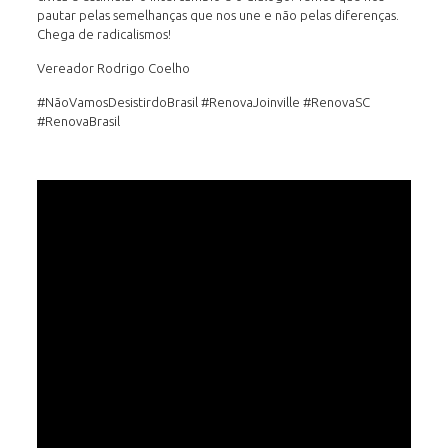
pautar pelas semelhanças que nos une e não pelas diferenças.
Chega de radicalismos!
Vereador Rodrigo Coelho
#NãoVamosDesistirdoBrasil #RenovaJoinville #RenovaSC
#RenovaBrasil