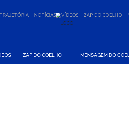
TRAJETÓRIA
NOTÍCIAS
VÍDEOS
ZAP DO COELHO
DEOS
ZAP DO COELHO
MENSAGEM DO COE
LHO ENTREGA R$ 1
S DO BAIRRO GLÓ