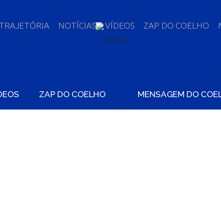
TRAJETÓRIA
NOTÍCIAS
VÍDEOS
ZAP DO COELHO
DEOS
ZAP DO COELHO
MENSAGEM DO COE
OELHO DESTACA R
RNO FEDERAL PA