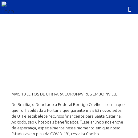
MAIS 10 LEITOS DE UTIs
PARA CORONAVÍRUS EM
JOINVILLE
MAIS 10 LEITOS DE UTIs PARA CORONAVÍRUS EM JOINVILLE
De Brasília, o Deputado a Federal Rodrigo Coelho informa que
que foi habilitada a Portaria que garante mais 63 novos leitos
de UTI e estabelece recursos financeiros para Santa Catarina.
Ao todo, são 6 hospitais beneficiados. “Esse anúncio nos enche
de esperança, especialmente nesse momento em que nosso
Estado vive o pico da COVID-19”, ressalta Coelho.