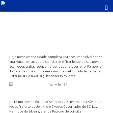
Joinville, 164 anos
Hoje nossa amada cidade completa 164 anos. Impossível não se
apaixonar por suas belezas naturais e ficar longe do seu povo
acolhedor, traba
lhador, empreendedor e guerreiro. Parabéns
Joinvilenses que constroem a maior e melhor cidade de Santa
Catarina.
‪#‎
Jlle164‬
‪#‎
OrgulhodeserJoinvilense‬
Belíssimo poema do nosso Senador Luiz Henrique da Silveira, 3
vezes Prefeito de Joinville e 2 vezes Governador de SC. Luiz
Henrique da Silveira, grande Patrono de Joinville!