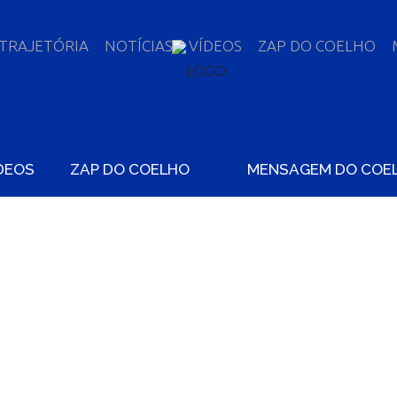
TRAJETÓRIA
NOTÍCIAS
VÍDEOS
ZAP DO COELHO
DEOS
ZAP DO COELHO
MENSAGEM DO COE
 MUDANÇA NAS 
MENTO DAS MARGE